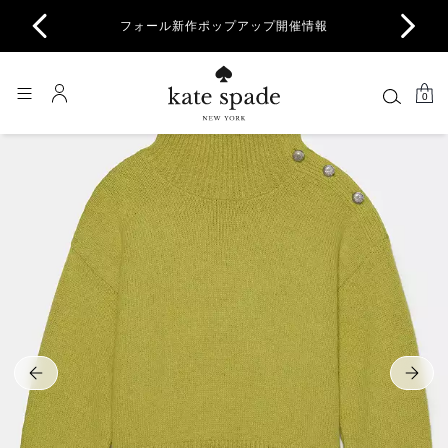
商品除
フォール新作ポップアップ開催情報
一部
0