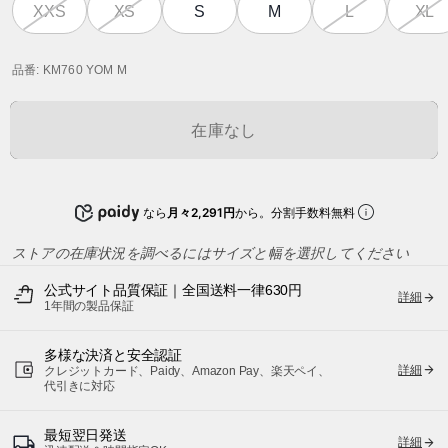
XXS
XS
S
M
L
XL
品番
: KM760 YOM M
在庫なし
なら
月々2,291円
から。分割手数料無料
ストアの在庫状況を調べるにはサイズと幅を選択してください
公式サイト品質保証｜全国送料一律630円
詳細
1年間の製品保証
多様な決済と安全認証
詳細
クレジットカード、Paidy、Amazon Pay、楽天ペイ、
代引きに対応
最短翌日発送
詳細