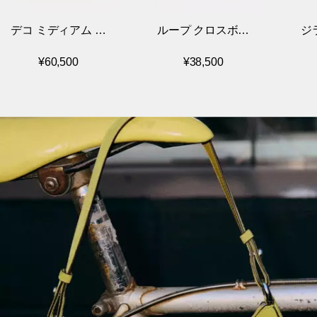
デコ ミディアム ク
ループ クロスボデ
ジ
ロスボディ トート
ィ バッグ
¥60,500
¥38,500