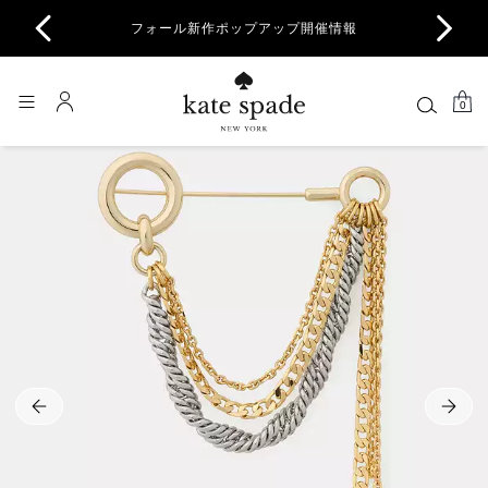
商品除
フォール新作ポップアップ開催情報
一部
0