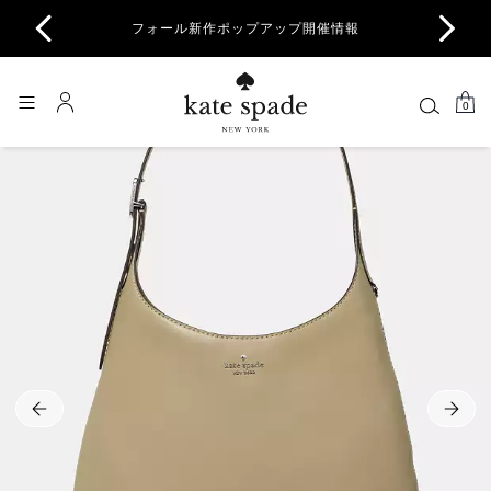
商品除
フォール新作ポップアップ開催情報
一部
0