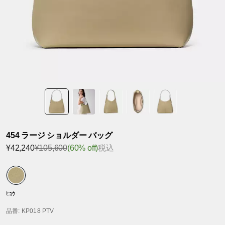
454 ラージ ショルダー バッグ
¥42,240
¥105,600
(60% off)
税込
ﾋｮｳ
品番
: KP018 PTV