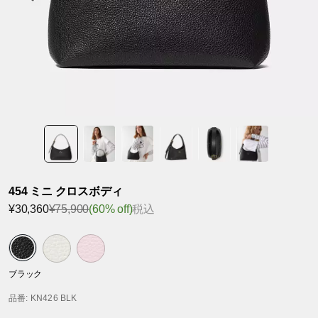
454 ミニ クロスボディ
¥30,360
¥75,900
(60% off)
税込
ブラック
品番
: KN426 BLK