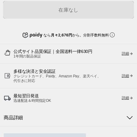
在庫なし
なら
月々2,676円
から。分割手数料無料
公式サイト品質保証｜全国送料一律630円
詳細
1年間の製品保証
多様な決済と安全認証
詳細
クレジットカード、Paidy、Amazon Pay、楽天ペイ、
代引きに対応
最短翌日発送
詳細
迅速配送＆時間指定OK
商品詳細