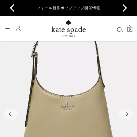
商品除
フォール新作ポップアップ開催情報
一部
0