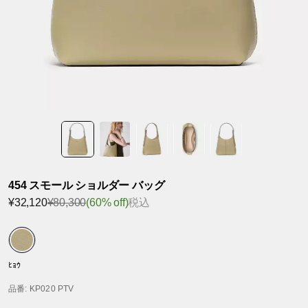
454 スモール ショルダー バッグ
¥32,120
¥80,300
(60% off)
税込
ﾋｮｳ
品番
: KP020 PTV