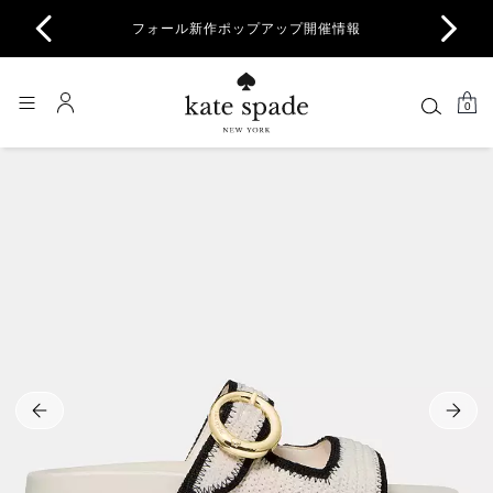
商品除
フォール新作ポップアップ開催情報
一部
0