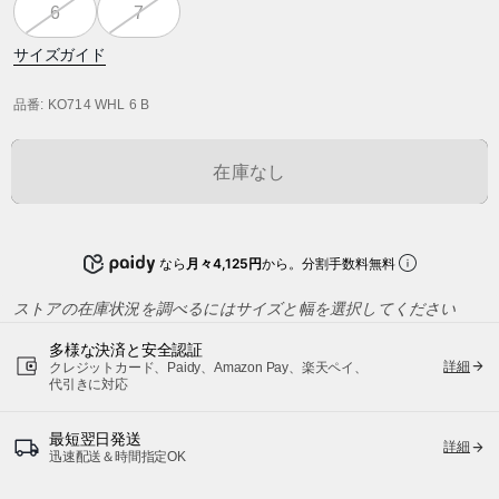
6
7
サイズガイド
品番
: KO714 WHL 6 B
在庫なし
なら
月々4,125円
から。分割手数料無料
ストアの在庫状況を調べるにはサイズと幅を選択してください
多様な決済と安全認証
詳細
クレジットカード、Paidy、Amazon Pay、楽天ペイ、
代引きに対応
最短翌日発送
詳細
迅速配送＆時間指定OK