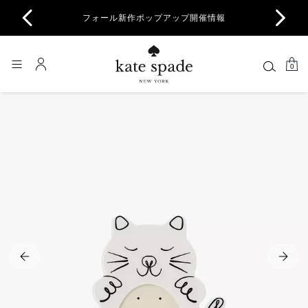
商品除
フォール新作ポップアップ開催情報
一部
0