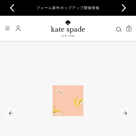
商品除
フォール新作ポップアップ開催情報
一部
0