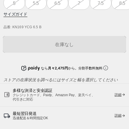
5
5.5
6.5
7
7.5
8.5
サイズガイド
品番
: KN169 YCG 6.5 B
在庫なし
なら
月々2,475円
から。分割手数料無料
ストアの在庫状況を調べるにはサイズと幅を選択してください
多様な決済と安全認証
詳細
クレジットカード、Paidy、Amazon Pay、楽天ペイ、
代引きに対応
最短翌日発送
詳細
迅速配送＆時間指定OK