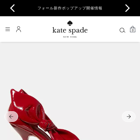
商品除
フォール新作ポップアップ開催情報
一部
0