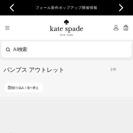
商品除
フォール新作ポップアップ開催情報
一部
0
AI検索
パンプス アウトレット
2件
絞り込み / 並べ替え