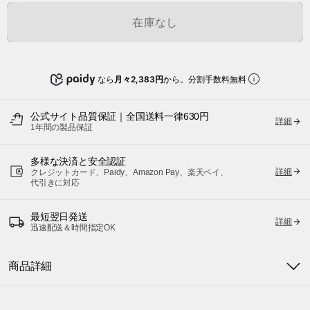
在庫なし
なら
月々2,383円
から。分割手数料無料
公式サイト品質保証｜全国送料一律630円
詳細
1年間の製品保証
多様な決済と安全認証
詳細
クレジットカード、Paidy、Amazon Pay、楽天ペイ、
代引きに対応
最短翌日発送
詳細
迅速配送＆時間指定OK
商品詳細