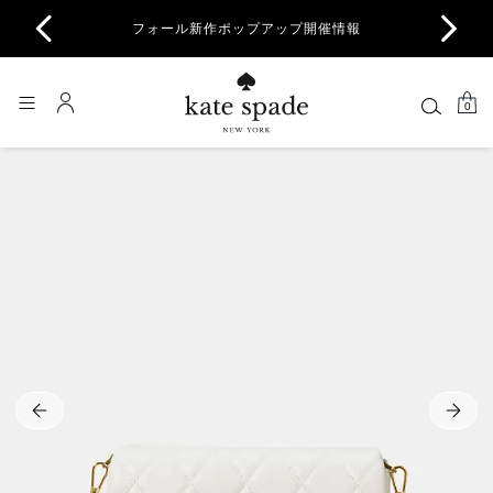
商品除
フォール新作ポップアップ開催情報
一部
0