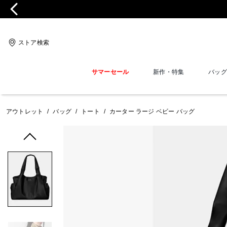
ストア検索
サマーセール
新作・特集
バッグ
アウトレット
/
バッグ
/
トート
/
カーター ラージ ベビー バッグ