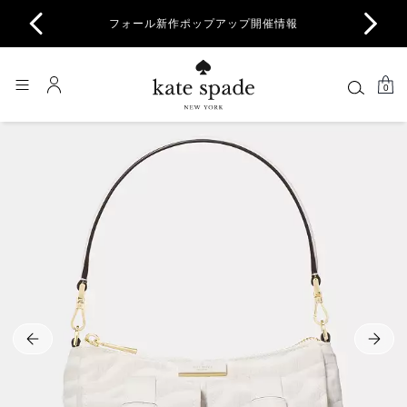
商品除
フォール新作ポップアップ開催情報
一部
0