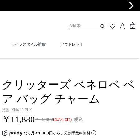
0
ライフスタイル雑貨
アウトレット
クリッターズ ペネロペ ベ
ア バッグ チャーム
品番
:
KN418 BLK
￥11,880
￥19,800
(40% off)
税込
なら
月々1,980円
から。分割手数料無料