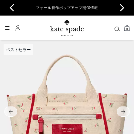
商品除
フォール新作ポップアップ開催情報
一部
0
ベストセラー