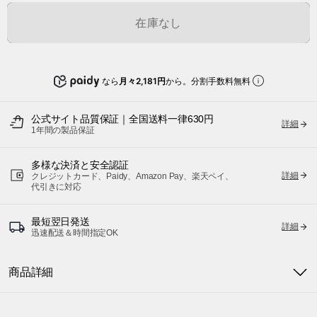
在庫なし
なら
月々2,181円
から。分割手数料無料
公式サイト品質保証｜全国送料一律630円
詳細
1年間の製品保証
多様な決済と安全認証
詳細
クレジットカード、Paidy、Amazon Pay、楽天ペイ、
代引きに対応
最短翌日発送
詳細
迅速配送＆時間指定OK
商品詳細