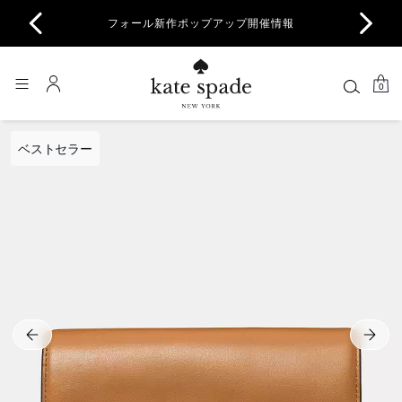
商品除
フォール新作ポップアップ開催情報
一部
0
ベストセラー