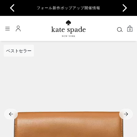
商品除
フォール新作ポップアップ開催情報
一部
0
ベストセラー