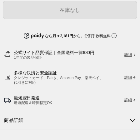
在庫なし
なら
月々2,181円
から。分割手数料無料
公式サイト品質保証｜全国送料一律630円
詳細
1年間の製品保証
多様な決済と安全認証
詳細
クレジットカード、Paidy、Amazon Pay、楽天ペイ、
代引きに対応
最短翌日発送
詳細
迅速配送＆時間指定OK
商品詳細