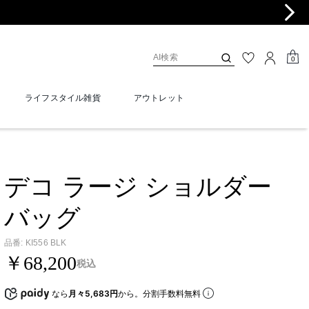
0
ライフスタイル雑貨
アウトレット
デコ ラージ ショルダー
バッグ
品番
:
KI556 BLK
￥68,200
税込
なら
月々5,683円
から。分割手数料無料