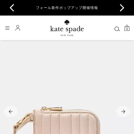
商品除
フォール新作ポップアップ開催情報
一部
0