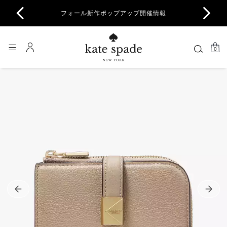
商品除
フォール新作ポップアップ開催情報
一部
0