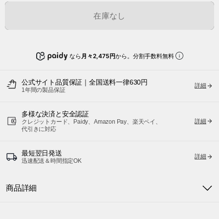
在庫なし
なら
月々2,475円
から。分割手数料無料
公式サイト品質保証｜全国送料一律630円
詳細
1年間の製品保証
多様な決済と安全認証
詳細
クレジットカード、Paidy、Amazon Pay、楽天ペイ、
代引きに対応
最短翌日発送
詳細
迅速配送＆時間指定OK
商品詳細