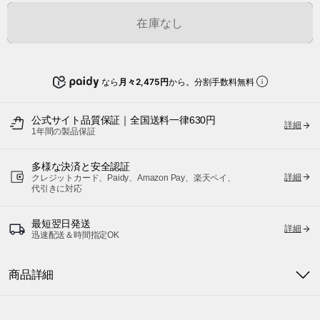
在庫なし
なら
月々2,475円
から。分割手数料無料
公式サイト品質保証｜全国送料一律630円
詳細
1年間の製品保証
多様な決済と安全認証
詳細
クレジットカード、Paidy、Amazon Pay、楽天ペイ、
代引きに対応
最短翌日発送
詳細
迅速配送＆時間指定OK
商品詳細