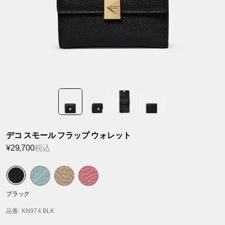
デコ スモール フラップ ウォレット
¥29,700
税込
ブラック
品番
: KN974 BLK