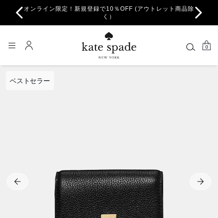
オンライン限定！新規登録で10％OFF (アウトレット商品除
ちら。
一部
く）
0
ベストセラー