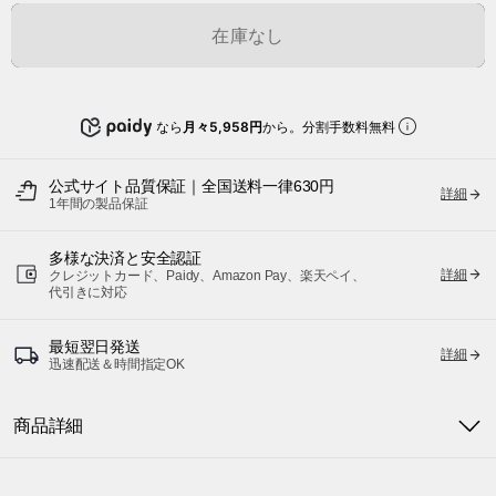
在庫なし
なら
月々5,958円
から。分割手数料無料
公式サイト品質保証｜全国送料一律630円
詳細
1年間の製品保証
多様な決済と安全認証
詳細
クレジットカード、Paidy、Amazon Pay、楽天ペイ、
代引きに対応
最短翌日発送
詳細
迅速配送＆時間指定OK
商品詳細