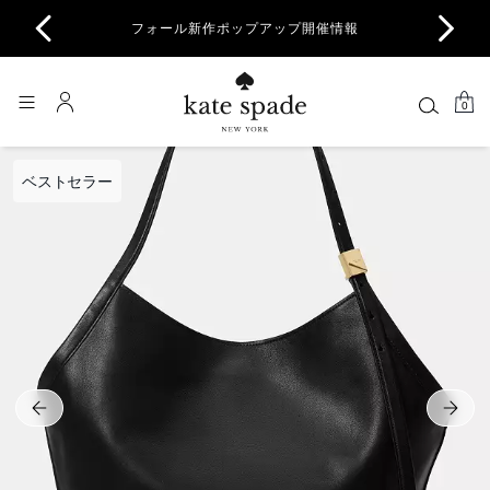
商品除
フォール新作ポップアップ開催情報
一部
0
ベストセラー