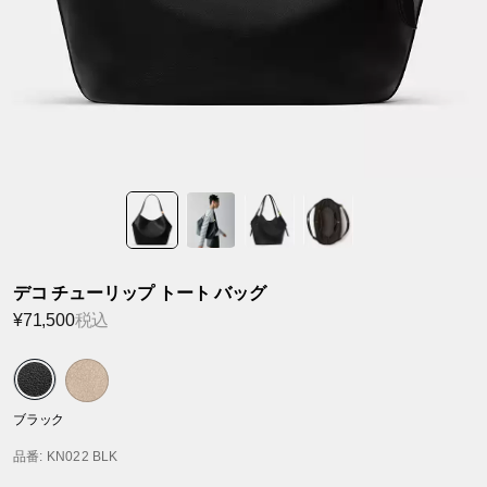
デコ チューリップ トート バッグ
¥71,500
税込
ブラック
品番
: KN022 BLK