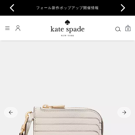
商品除
フォール新作ポップアップ開催情報
一部
0