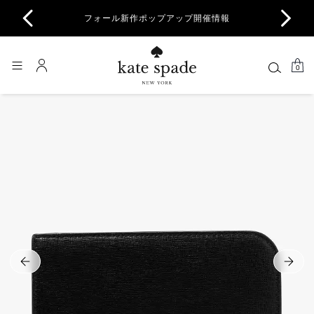
商品除
フォール新作ポップアップ開催情報
一部
0