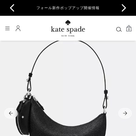
商品除
フォール新作ポップアップ開催情報
一部
0