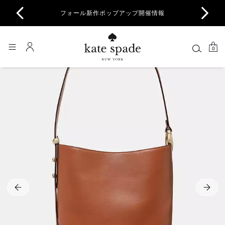
商品除
フォール新作ポップアップ開催情報
一部
0