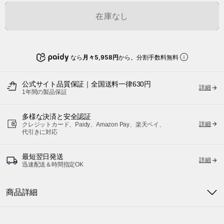
在庫なし
なら
月々5,958円
から。分割手数料無料
公式サイト品質保証｜全国送料一律630円
詳細
1年間の製品保証
多様な決済と安全認証
詳細
クレジットカード、Paidy、Amazon Pay、楽天ペイ、
代引きに対応
最短翌日発送
詳細
迅速配送＆時間指定OK
商品詳細