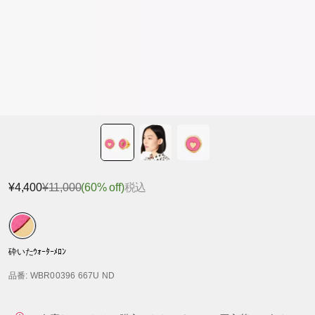
¥4,400
¥11,000
(60% off)
税込
砕いたｳｫｰﾀｰﾒﾛﾝ
品番
: WBR00396 667U ND