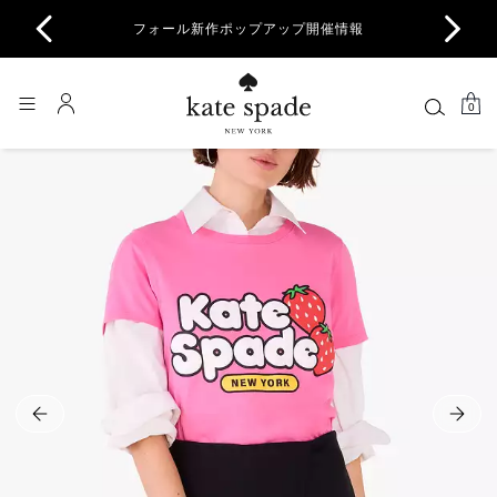
商品除
フォール新作ポップアップ開催情報
一部
0