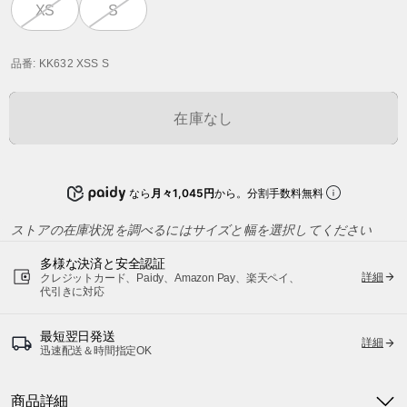
XS
S
品番
: KK632 XSS S
在庫なし
なら
月々1,045円
から。分割手数料無料
ストアの在庫状況を調べるにはサイズと幅を選択してください
多様な決済と安全認証
詳細
クレジットカード、Paidy、Amazon Pay、楽天ペイ、
代引きに対応
最短翌日発送
詳細
迅速配送＆時間指定OK
商品詳細