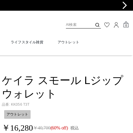
0
ライフスタイル雑貨
アウトレット
ケイラ スモール Lジップ
ウォレット
品番
:
KK056 T3T
アウトレット
￥16,280
￥40,700
(60% off)
税込