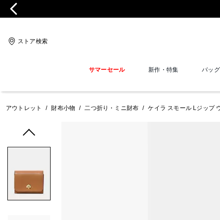
ストア検索
サマーセール
新作・特集
バッグ
アウトレット
/
財布小物
/
二つ折り・ミニ財布
/
ケイラ スモール Lジップ