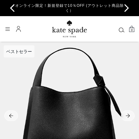
オンライン限定！新規登録で10％OFF (アウトレット商品除
ちら。
一部
く）
0
ベストセラー