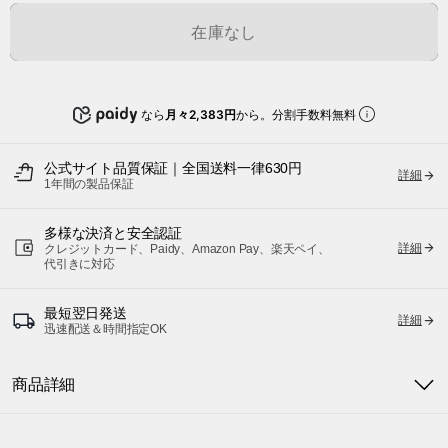
在庫なし
なら
月々2,383円
から。分割手数料無料
公式サイト品質保証｜全国送料一律630円
詳細
1年間の製品保証
多様な決済と安全認証
詳細
クレジットカード、Paidy、Amazon Pay、楽天ペイ、
代引きに対応
最短翌日発送
詳細
迅速配送＆時間指定OK
商品詳細