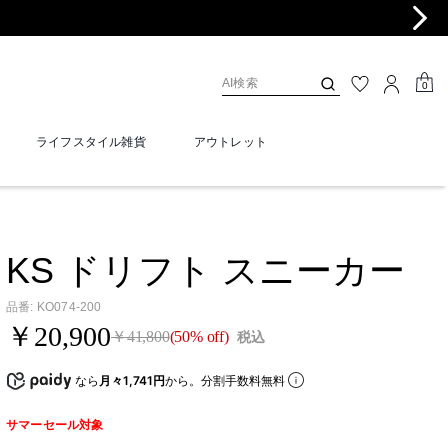
0
ライフスタイル雑貨
アウトレット
KS ドリフト スニーカー
品番
:
KO074-200
￥20,900
￥41,800
(50% off)
税込
なら
月々1,741円
から。分割手数料無料
サマーセール対象