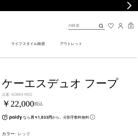
0
ライフスタイル雑貨
アウトレット
ケーエスデュオ フープ
品番
:
KO886 RED
￥22,000
税込
なら
月々1,833円
から。分割手数料無料
カラー:
レッド