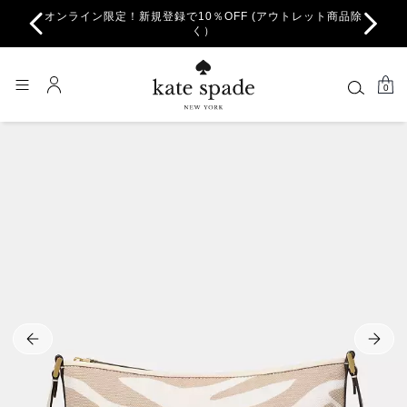
オンライン限定！新規登録で10％OFF (アウトレット商品除
ちら。
一部
く）
0