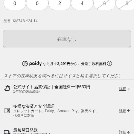
0
0
2
4
6
8
品番
: KM748 Y24 14
在庫なし
なら
月々2,291円
から。分割手数料無料
ストアの在庫状況を調べるにはサイズと幅を選択してください
公式サイト品質保証｜全国送料一律630円
詳細
1年間の製品保証
多様な決済と安全認証
詳細
クレジットカード、Paidy、Amazon Pay、楽天ペイ、
代引きに対応
最短翌日発送
詳細