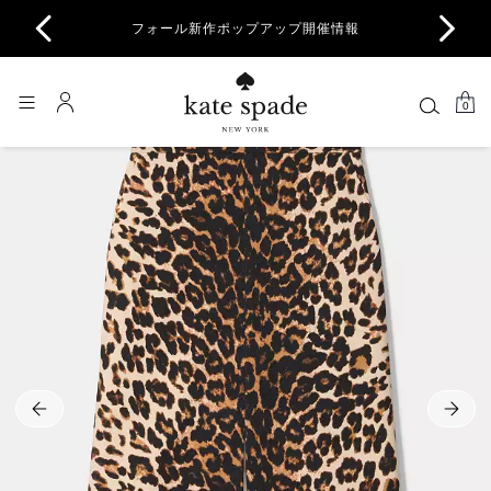
商品除
フォール新作ポップアップ開催情報
一部
0