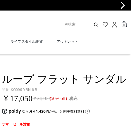
0
ライフスタイル雑貨
アウトレット
ループ フラット サンダル
品番
:
KO099 YRN 6 B
￥17,050
￥34,100
(50% off)
税込
なら
月々1,420円
から。分割手数料無料
サマーセール対象