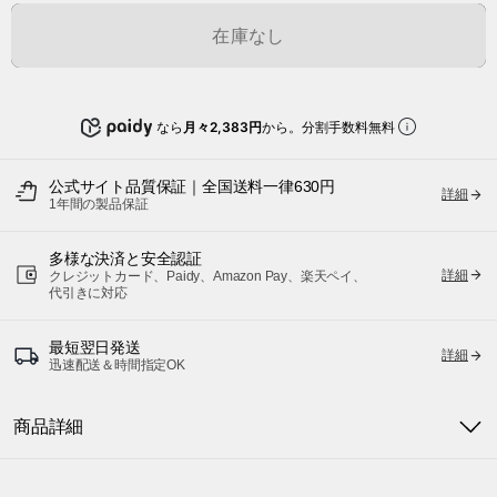
在庫なし
なら
月々2,383円
から。分割手数料無料
公式サイト品質保証｜全国送料一律630円
詳細
1年間の製品保証
多様な決済と安全認証
詳細
クレジットカード、Paidy、Amazon Pay、楽天ペイ、
代引きに対応
最短翌日発送
詳細
迅速配送＆時間指定OK
商品詳細