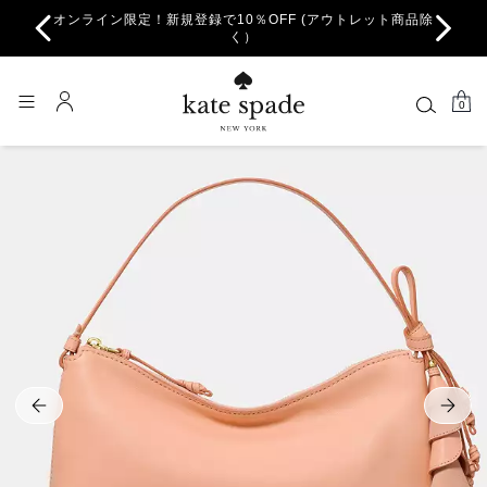
オンライン限定！新規登録で10％OFF (アウトレット商品除
ちら。
一部
く）
0