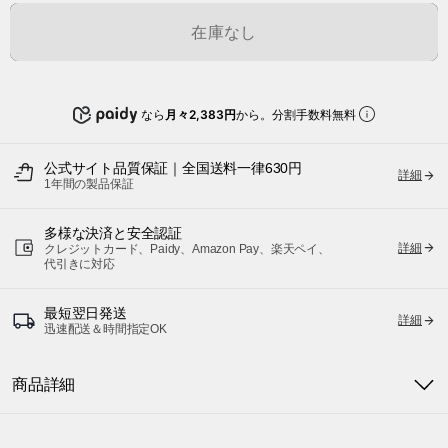
在庫なし
なら
月々2,383円
から。分割手数料無料
公式サイト品質保証｜全国送料一律630円
詳細
1年間の製品保証
多様な決済と安全認証
詳細
クレジットカード、Paidy、Amazon Pay、楽天ペイ、
代引きに対応
最短翌日発送
詳細
迅速配送＆時間指定OK
商品詳細