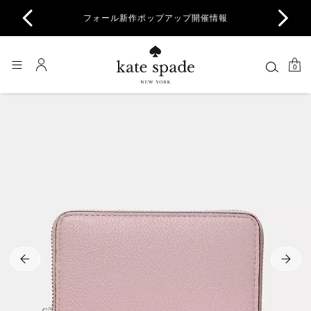
商品除
フォール新作ポップアップ開催情報
一部
0