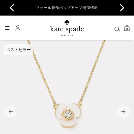
商品除
フォール新作ポップアップ開催情報
一部
0
ベストセラー