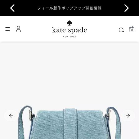
商品除
フォール新作ポップアップ開催情報
一部
0