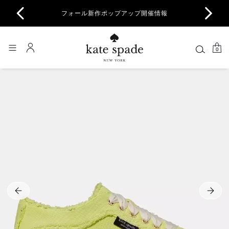
商品除
フォール新作ポップアップ開催情報
一部
0