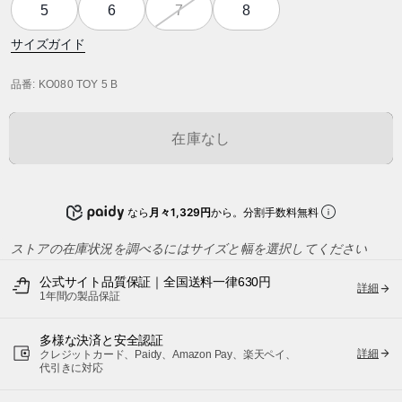
5
6
7
8
サイズガイド
品番
: KO080 TOY 5 B
在庫なし
なら
月々1,329円
から。分割手数料無料
ストアの在庫状況を調べるにはサイズと幅を選択してください
公式サイト品質保証｜全国送料一律630円
詳細
1年間の製品保証
多様な決済と安全認証
詳細
クレジットカード、Paidy、Amazon Pay、楽天ペイ、
代引きに対応