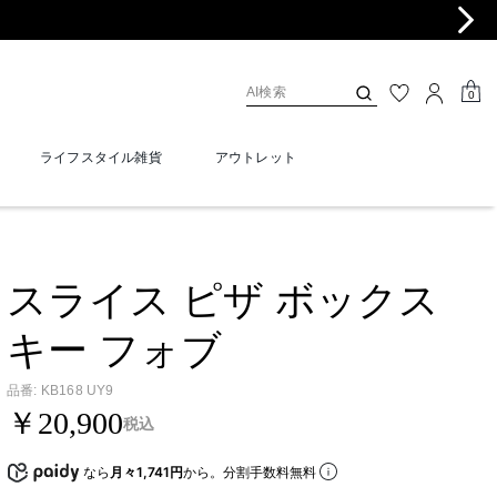
0
ライフスタイル雑貨
アウトレット
スライス ピザ ボックス
キー フォブ
品番
:
KB168 UY9
￥20,900
税込
なら
月々1,741円
から。分割手数料無料