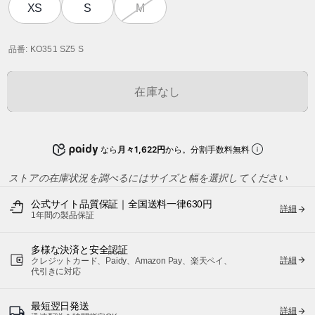
XS
S
M
品番
: KO351 SZ5 S
在庫なし
なら
月々1,622円
から。分割手数料無料
ストアの在庫状況を調べるにはサイズと幅を選択してください
公式サイト品質保証｜全国送料一律630円
詳細
1年間の製品保証
多様な決済と安全認証
詳細
クレジットカード、Paidy、Amazon Pay、楽天ペイ、
代引きに対応
最短翌日発送
詳細