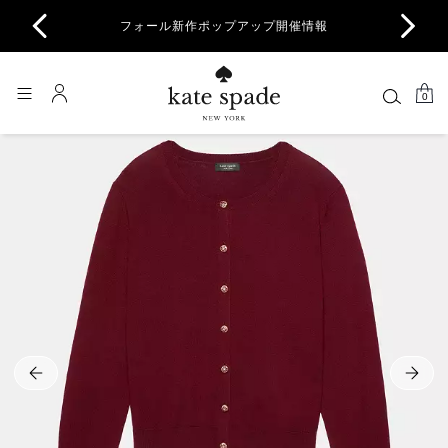
商品除
フォール新作ポップアップ開催情報
一部
0