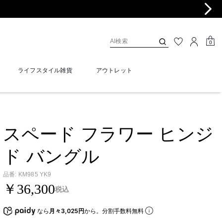
0
ライフスタイル雑貨
アウトレット
スペード フラワー ヒンジ
ド バングル
品番
:
KM985 YK9
￥36,300
税込
なら
月々3,025円
から。分割手数料無料