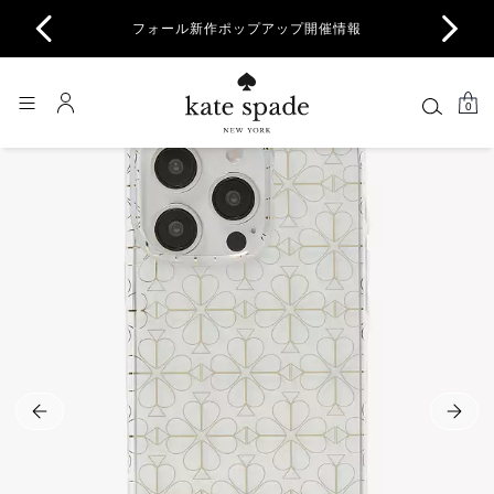
商品除
フォール新作ポップアップ開催情報
一部
0