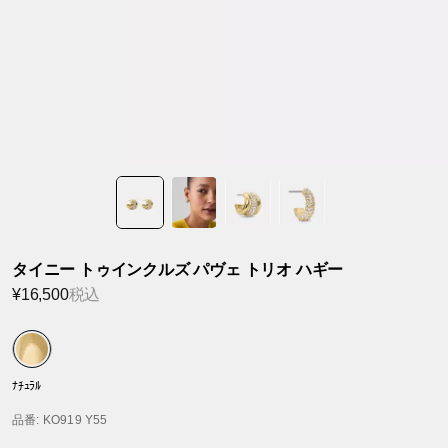
タイニー トゥインクルズ パヴェ トリオ ハギー
¥16,500
税込
ﾅﾁｭﾗﾙ
品番
: KO919 Y55