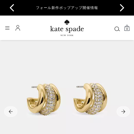
商品除
フォール新作ポップアップ開催情報
一部
0