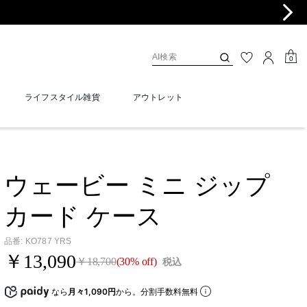
0
ライフスタイル雑貨
アウトレット
ウェービー ミニ ジップ
カード ケース
品番
:
KO787 YRS
￥13,090
￥18,700
(30% off)
税込
なら
月々1,090円
から。分割手数料無料