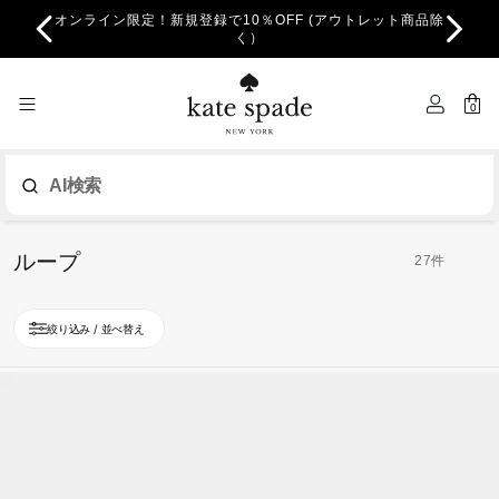
オンライン限定！新規登録で10％OFF (アウトレット商品除
ちら。
一部
く）
0
AI検索
ループ
27件
絞り込み / 並べ替え