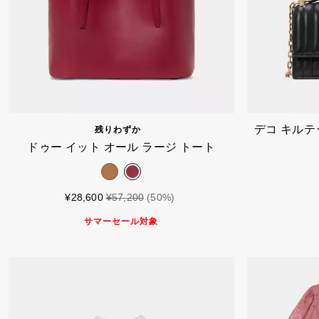
カートに入れる
デコ キルテ
残りわずか
ドゥー イット オール ラージ トート
¥28,600
¥57,200
(50%)
サマーセール対象