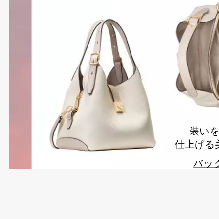
装い
仕上げる
バッ