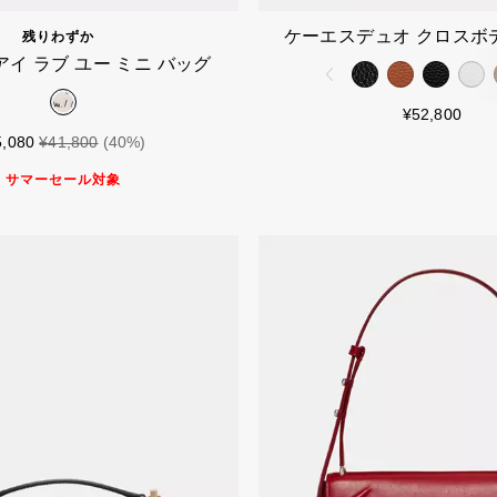
カートに入れる
カートに入
ケーエスデュオ クロスボ
残りわずか
アイ ラブ ユー ミニ バッグ
¥52,800
5,080
¥41,800
(40%)
サマーセール対象