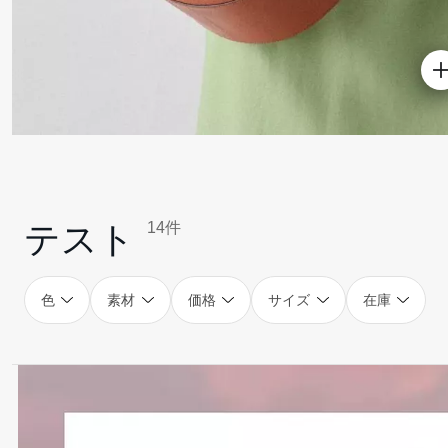
14件
テスト
色
素材
価格
サイズ
在庫